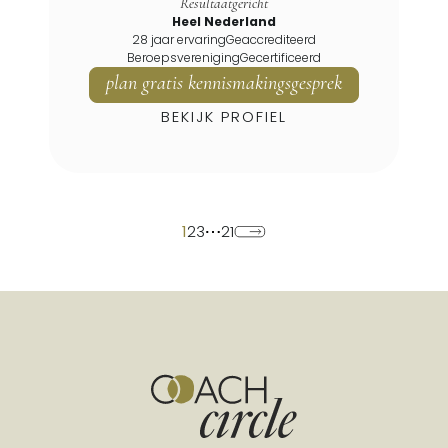
Resultaatgericht
Heel Nederland
28 jaar ervaring
Geaccrediteerd
Beroepsvereniging
Gecertificeerd
plan gratis kennismakingsgesprek
BEKIJK PROFIEL
1
2
3
21