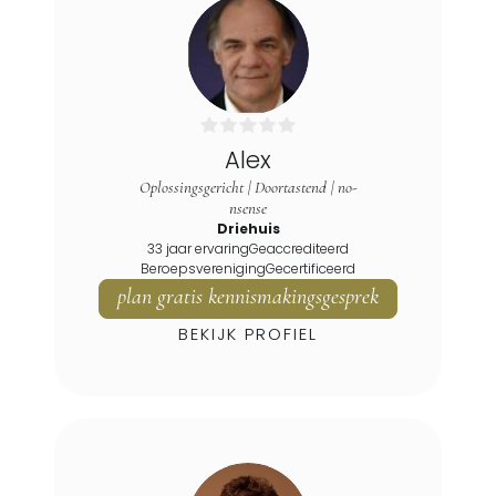
Alex
Oplossingsgericht | Doortastend | no-
nsense
Driehuis
33 jaar ervaring
Geaccrediteerd
Beroepsvereniging
Gecertificeerd
plan gratis kennismakingsgesprek
BEKIJK PROFIEL