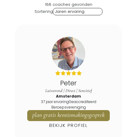
168 coaches gevonden
Sortering
E-Coach
Geaccrediteerd
Gecertificeerd
Peter
Luisterend | Direct | Sensitief
Particulier
Amsterdam
Zakelijk
37 jaar ervaring
Geaccrediteerd
Geslacht
Beroepsvereniging
plan gratis kennismakingsgesprek
Soort coaching
BEKIJK PROFIEL
Talen