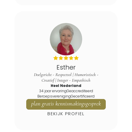
Coach methodieken
Esther
Doelgericht - Respectvol | Humoristisch -
Creatief | Integer - Empathisch
Heel Nederland
34 jaar ervaring
Geaccrediteerd
Beroepsvereniging
Gecertificeerd
plan gratis kennismakingsgesprek
BEKIJK PROFIEL