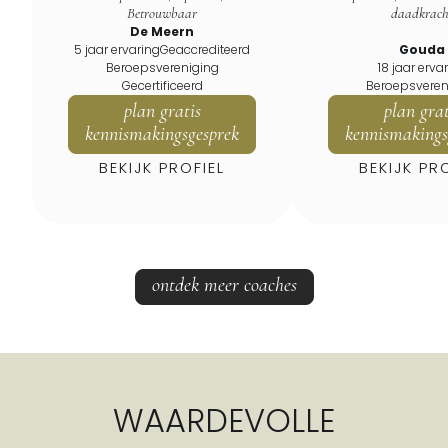
Betrouwbaar
daadkrach
De Meern
5 jaar ervaring
Geaccrediteerd
Gouda
Beroepsvereniging
18 jaar erva
Gecertificeerd
Beroepsveren
plan gratis
plan grat
kennismakingsgesprek
kennismakings
BEKIJK PROFIEL
BEKIJK PR
ontdek meer coaches
WAARDEVOLLE