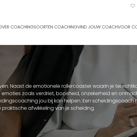
OVER COACHING
SOORTEN COACHING
VIND JOUW COACH
VOOR C
n. Naast de emotionele rollercoaster waarin je terechtkom
emoties zoals verdriet, boosheid, onzekerheid en onmach
heidingscoaching jou bij kan helpen. Een scheidingscoach h
e praktische afwikkeling van je scheiding.