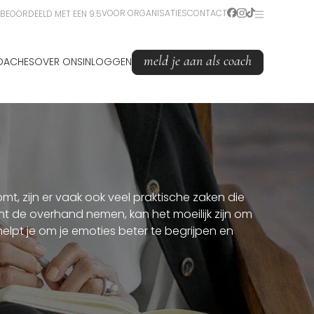
VOOR ORGANISATIES
CONTACT
BEOORDEELD MET EEN 9.5
meld je aan als coach
OACHES
OVER ONS
INLOGGEN
t, zijn er vaak ook veel praktische zaken die
t de overhand nemen, kan het moeilijk zijn om
elpt je om je emoties beter te begrijpen en