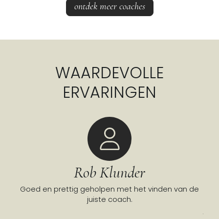
ontdek meer coaches
WAARDEVOLLE
ERVARINGEN
Rob Klunder
neel
Goed en prettig geholpen met het vinden van de
To
oven
juiste coach.
co
juis