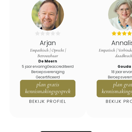
Arjan
Annali
Empathisch | Oprecht |
Empatisch | Verbinde
Betrouwbaar
daadkrach
De Meern
5 jaar ervaring
Geaccrediteerd
Gouda
Beroepsvereniging
18 jaar erva
Gecertificeerd
Beroepsveren
plan gratis
plan grat
kennismakingsgesprek
kennismakings
BEKIJK PROFIEL
BEKIJK PR