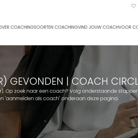
OVER COACHING
SOORTEN COACHING
VIND JOUW COACH
VOOR C
ER) GEVONDEN | COACH CIRC
er). Op zoek naar een coach? Volg onderstaande stappen. 
ton 'aanmelden als coach' onderaan deze pagina.