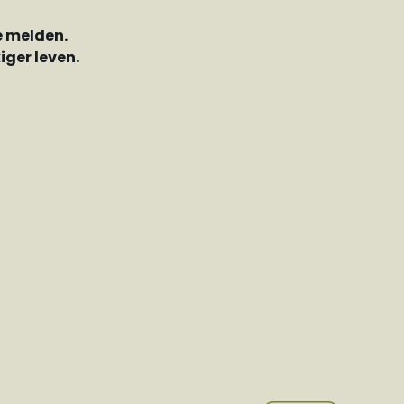
e melden.
ger leven.