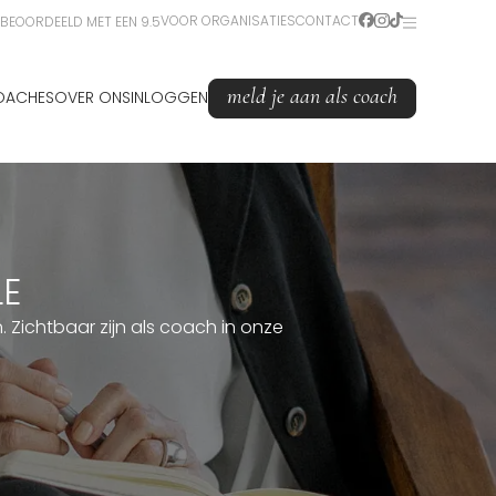
VOOR ORGANISATIES
CONTACT
BEOORDEELD MET EEN 9.5
meld je aan als coach
OACHES
OVER ONS
INLOGGEN
LE
Zichtbaar zijn als coach in onze