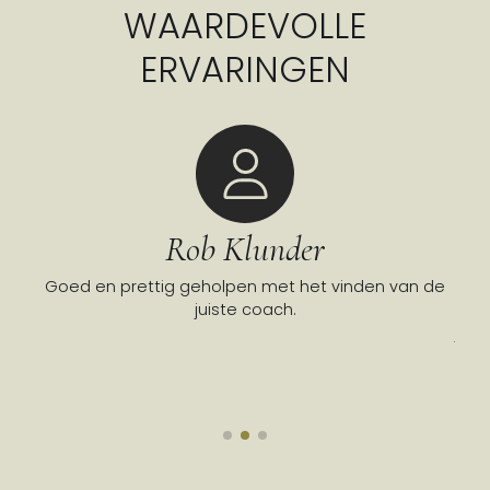
WAARDEVOLLE
ERVARINGEN
Rob Klunder
neel
Goed en prettig geholpen met het vinden van de
To
oven
juiste coach.
co
juis
ove