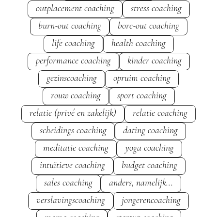
outplacement coaching
stress coaching
burn-out coaching
bore-out coaching
life coaching
health coaching
performance coaching
kinder coaching
gezinscoaching
opruim coaching
rouw coaching
sport coaching
relatie (privé en zakelijk)
relatie coaching
scheidings coaching
dating coaching
meditatie coaching
yoga coaching
intuïtieve coaching
budget coaching
sales coaching
anders, namelijk...
verslavingscoaching
jongerencoaching