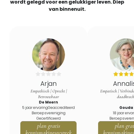
wordt gelegd voor een gelukkiger leven. Diep
van binnenuit.
Arjan
Annali
Empathisch | Oprecht |
Empatisch | Verbinde
Betrouwbaar
daadkrach
De Meern
5 jaar ervaring
Geaccrediteerd
Gouda
Beroepsvereniging
18 jaar erva
Gecertificeerd
Beroepsveren
plan gratis
plan grat
kennismakingsgesprek
kennismakings