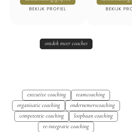
BEKIJK PROFIEL
BEKIJK PR
ontdek meer coaches
executive coaching
teamcoaching
organisatie coaching
ondernemerscoaching
competentie coaching
loopbaan coaching
re-integratie coaching