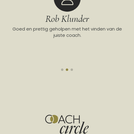
Rob Klunder
neel
Goed en prettig geholpen met het vinden van de
To
oven
juiste coach.
co
juis
ove