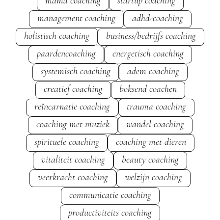
mama coaching
startup coaching
management coaching
adhd-coaching
holistisch coaching
business/bedrijfs coaching
paardencoaching
energetisch coaching
systemisch coaching
adem coaching
creatief coaching
boksend coachen
reïncarnatie coaching
trauma coaching
coaching met muziek
wandel coaching
spirituele coaching
coaching met dieren
vitaliteit coaching
beauty coaching
veerkracht coaching
welzijn coaching
communicatie coaching
productiviteits coaching