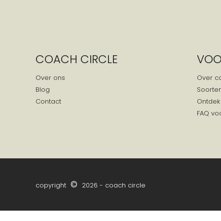
COACH CIRCLE
VOO
Over ons
Over c
Blog
Soorte
Contact
Ontdek
FAQ vo
©
copyright
2026 - coach circle