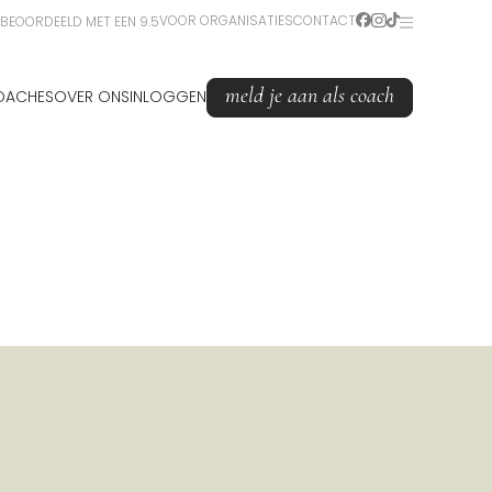
VOOR ORGANISATIES
CONTACT
BEOORDEELD MET EEN 9.5
meld je aan als coach
OACHES
OVER ONS
INLOGGEN