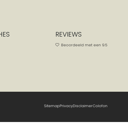
HES
REVIEWS
Beoordeeld met een 9.5
Sitemap
Privacy
Disclaimer
Colofon