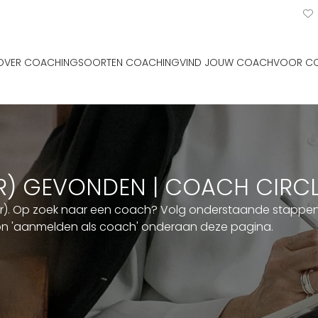
OVER COACHING
SOORTEN COACHING
VIND JOUW COACH
VOOR C
ER) GEVONDEN | COACH CIRC
er). Op zoek naar een coach? Volg onderstaande stappen. 
ton 'aanmelden als coach' onderaan deze pagina.