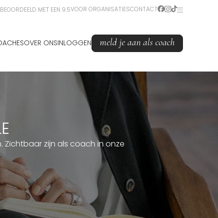
VOOR ORGANISATIES
CONTACT
BEOORDEELD MET EEN 9.5
meld je aan als coach
OACHES
OVER ONS
INLOGGEN
LE
Zichtbaar zijn als coach in onze