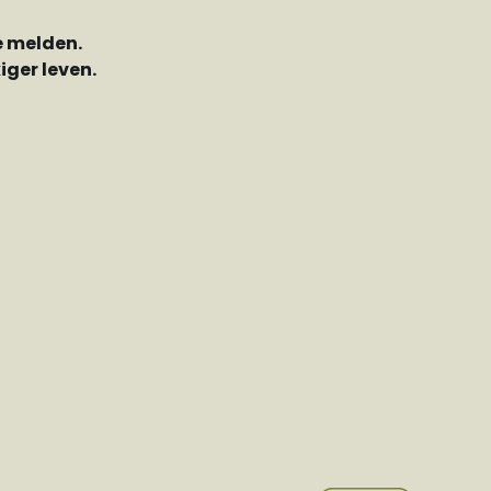
e melden.
ger leven.