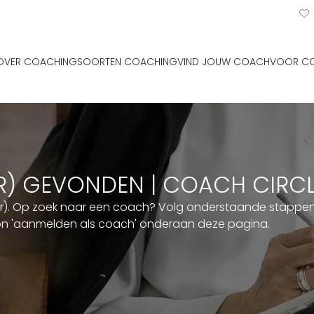
OVER COACHING
SOORTEN COACHING
VIND JOUW COACH
VOOR C
ER) GEVONDEN | COACH CIRC
er). Op zoek naar een coach? Volg onderstaande stappen. 
ton 'aanmelden als coach' onderaan deze pagina.