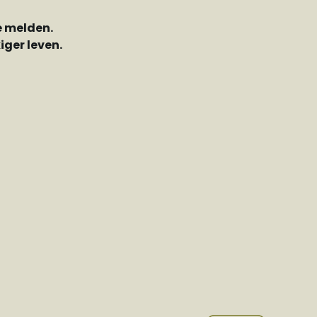
e melden.
ger leven.