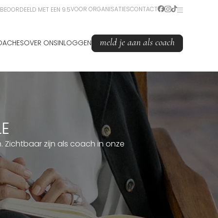
VOOR ORGANISATIES
CONTACT
BEOORDEELD MET EEN 9.5
meld je aan als coach
OACHES
OVER ONS
INLOGGEN
LE
Zichtbaar zijn als coach in onze