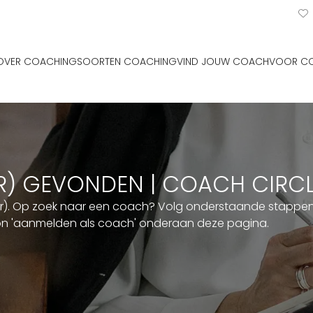
OVER COACHING
SOORTEN COACHING
VIND JOUW COACH
VOOR C
ER) GEVONDEN | COACH CIRC
er). Op zoek naar een coach? Volg onderstaande stappen. 
ton 'aanmelden als coach' onderaan deze pagina.