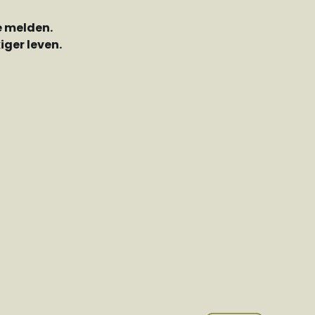
e melden.
ger leven.