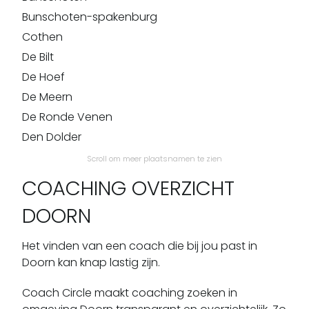
Bunschoten-spakenburg
Cothen
De Bilt
De Hoef
De Meern
De Ronde Venen
Den Dolder
Doorn
Scroll om meer plaatsnamen te zien
Driebergen-rijsenburg
COACHING OVERZICHT
Driebergen-rijssenburg
DOORN
Eemdijk
Eemnes
Het vinden van een coach die bij jou past in
Everdingen
Doorn kan knap lastig zijn.
Groenekan
Coach Circle maakt coaching zoeken in
Haarzuilens