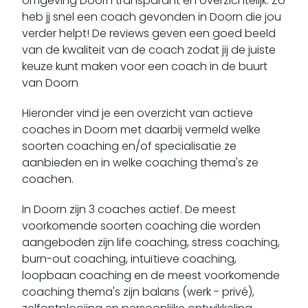
omgeving Doorn transparant en overzichtelijk. Zo
Hagestein
heb jj snel een coach gevonden in Doorn die jou
Harmelen
verder helpt! De reviews geven een goed beeld
Hekendorp
van de kwaliteit van de coach zodat jij de juiste
keuze kunt maken voor een coach in de buurt
Hollandsche Rading
van Doorn
Hoogland
Hooglanderveen
Hieronder vind je een overzicht van actieve
Houten
coaches in Doorn met daarbij vermeld welke
soorten coaching en/of specialisatie ze
Ijsselstein
aanbieden en in welke coaching thema's ze
Jaarsveld
coachen.
Kamerik
Kockengen
In Doorn zijn 3 coaches actief.
De meest
voorkomende soorten coaching die worden
Lage Vuursche
aangeboden zijn life coaching, stress coaching,
Langbroek
burn-out coaching, intuïtieve coaching,
Leersum
loopbaan coaching en de meest voorkomende
Leusden
coaching thema's zijn balans (werk - privé),
Linschoten