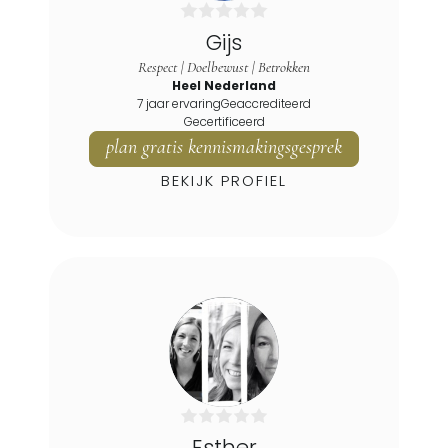
Ossenwaard
Gijs
Oud-zuilen
Respect | Doelbewust | Betrokken
Oudewater
Heel Nederland
Overberg
7 jaar ervaring
Geaccrediteerd
Gecertificeerd
Papekop
plan gratis kennismakingsgesprek
Polsbroek
BEKIJK PROFIEL
Renswoude
Rhenen
Schalkwijk
Snelrewaard
Soest
Soesterberg
Stoutenburg
Stoutenburg Noord
Tull En 't Waal
Esther