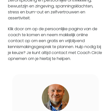
zelfontplooiing en persoonlijke ontwikkeling,
bewustzijn en zingeving, spanningsklachten,
Loenen Aan De Vecht
stress en burn-out en zelfvertrouwen en
Loenersloot
assertiviteit.
Lopik
Lopikerkapel
Klik door om op de persoonlijke pagina van de
coach te komen en neem makkelijk online
Maarn
contact op om een gratis en vrijblijvend
Maarsbergen
kennismakingsgesprek te plannen. Hulp nodig bij
Maarssen
je keuze? Je kunt altijd contact met Coach Circle
Maartensdijk
opnemen om je hierbij te helpen.
Mijdrecht
Montfoort
Nieuwegein
Nieuwer-ter-aa
Nieuwersluis
Nigtevecht
Odijk