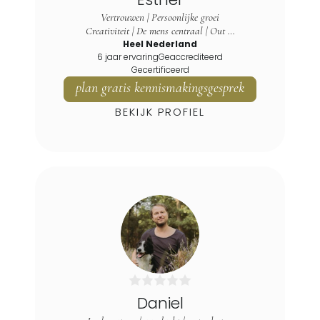
Utrecht
Vertrouwen | Persoonlijke groei
Utrechtse Heuvelrug
Creativiteit | De mens centraal | Out of
Veenendaal
Heel Nederland
The Box Thinking
6 jaar ervaring
Geaccrediteerd
Vinkeveen
Gecertificeerd
Vleuten
plan gratis kennismakingsgesprek
Vreeland
BEKIJK PROFIEL
Waverveen
Werkhoven
Westbroek
Wijk Bij Duurstede
Wilnis
Woerden
Woudenberg
Zegveld
Zeist
Daniel
Zijderveld