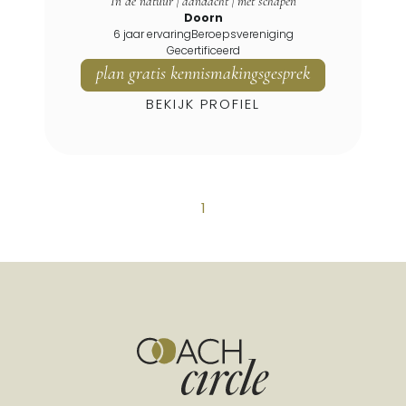
In de natuur | aandacht | met schapen
Doorn
6 jaar ervaring
Beroepsvereniging
Gecertificeerd
plan gratis kennismakingsgesprek
BEKIJK PROFIEL
1