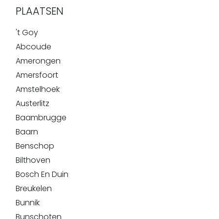
PLAATSEN
't Goy
Abcoude
Amerongen
Amersfoort
Amstelhoek
Austerlitz
Baambrugge
Baarn
Benschop
Bilthoven
Bosch En Duin
Breukelen
Bunnik
Bunschoten