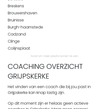
Breskens
Brouwershaven
Bruinisse
Burgh-haamstede
Cadzand
Clinge
Colijnsplaat
Domburg
Scroll om meer plaatsnamen te zien
Dreischor
COACHING OVERZICHT
Driewegen
GRIJPSKERKE
Eede
Ellemeet
Het vinden van een coach die bij jou past in
Ellewoutsdijk
Grijpskerke kan knap lastig zijn.
Gapinge
Op dit moment zijn er helaas geen actieve
Geersdijk