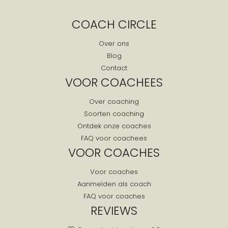
Kats
COACH CIRCLE
Kattendijke
Kerkwerve
Over ons
Blog
Kloetinge
Contact
Kloosterzande
VOOR COACHEES
Koewacht
Over coaching
Kortgene
Soorten coaching
Koudekerke
Ontdek onze coaches
Krabbendijke
FAQ voor coachees
Kruiningen
VOOR COACHES
Kuitaart
Voor coaches
Kwadendamme
Aanmelden als coach
Lamswaarde
FAQ voor coaches
Lewedorp
REVIEWS
Meliskerke