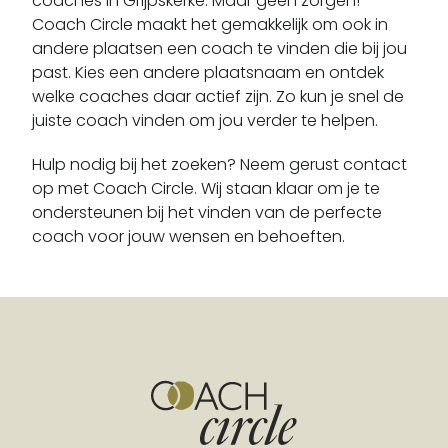
coaches in Grijpskerke. Maar geen zorgen!
Goes
Coach Circle maakt het gemakkelijk om ook in
Graauw
andere plaatsen een coach te vinden die bij jou
Grijpskerke
past. Kies een andere plaatsnaam en ontdek
welke coaches daar actief zijn. Zo kun je snel de
Groede
juiste coach vinden om jou verder te helpen.
Hansweert
Heikant
Hulp nodig bij het zoeken? Neem gerust contact
Heinkenszand
op met Coach Circle. Wij staan klaar om je te
ondersteunen bij het vinden van de perfecte
Hengstdijk
coach voor jouw wensen en behoeften.
Hoedekenskerke
Hoek
Hoofdplaat
Hulst
Ijzendijke
Kamperland
Kapelle
Kapellebrug