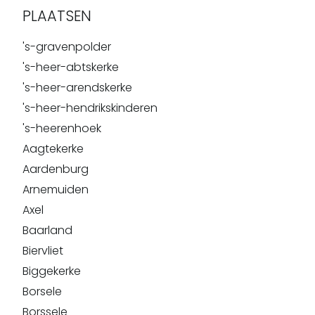
PLAATSEN
's-gravenpolder
's-heer-abtskerke
's-heer-arendskerke
's-heer-hendrikskinderen
's-heerenhoek
Aagtekerke
Aardenburg
Arnemuiden
Axel
Baarland
Biervliet
Biggekerke
Borsele
Borssele