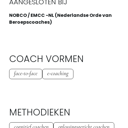
AANGESLOTEN BIJ
NOBCO / EMCC -NL (Nederlandse Orde van
Beroepscoaches)
COACH VORMEN
face-to-face
e-coaching
METHODIEKEN
cognitief coachen
oplossingsgericht coachen