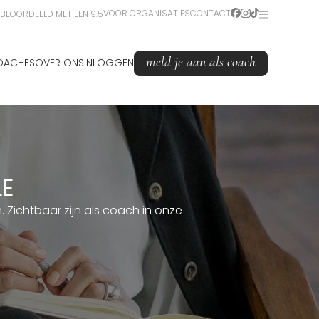
VOOR ORGANISATIES
CONTACT
BEOORDEELD MET EEN 9.5
meld je aan als coach
OACHES
OVER ONS
INLOGGEN
LE
Zichtbaar zijn als coach in onze