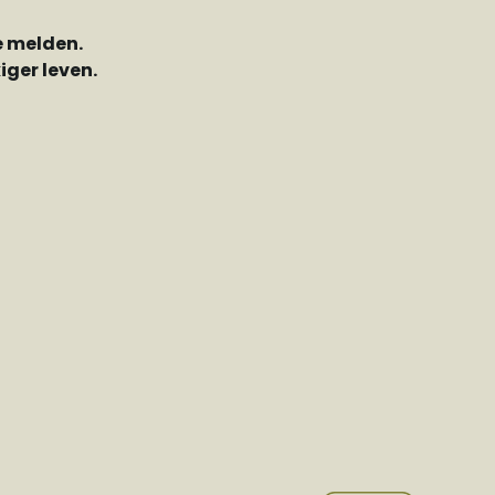
e melden.
ger leven.