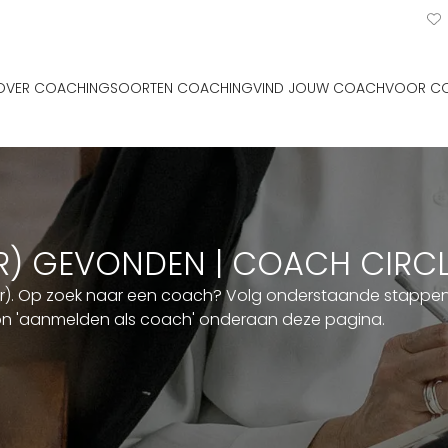
OVER COACHING
SOORTEN COACHING
VIND JOUW COACH
VOOR C
ER) GEVONDEN | COACH CIRC
er). Op zoek naar een coach? Volg onderstaande stappen. 
ton 'aanmelden als coach' onderaan deze pagina.