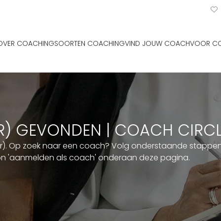
OVER COACHING
SOORTEN COACHING
VIND JOUW COACH
VOOR C
ER) GEVONDEN | COACH CIRC
er). Op zoek naar een coach? Volg onderstaande stappen. 
ton 'aanmelden als coach' onderaan deze pagina.