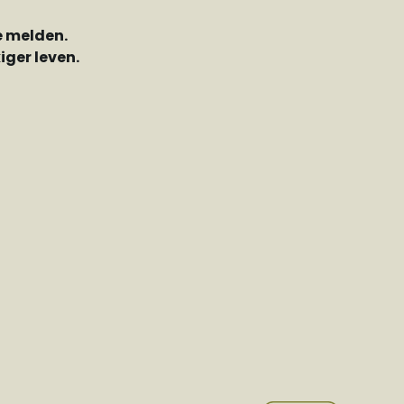
e melden.
ger leven.