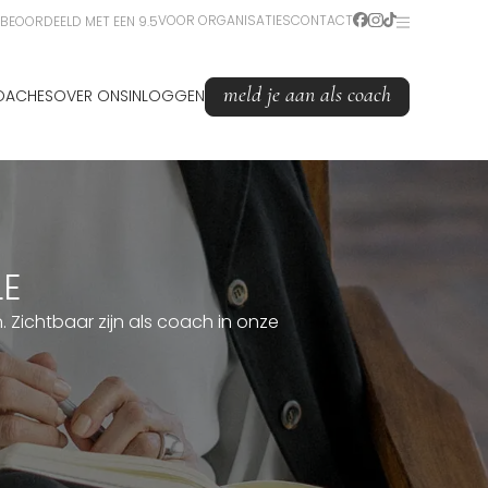
VOOR ORGANISATIES
CONTACT
BEOORDEELD MET EEN 9.5
meld je aan als coach
OACHES
OVER ONS
INLOGGEN
LE
Zichtbaar zijn als coach in onze