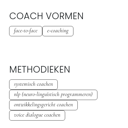
COACH VORMEN
face-to-face
e-coaching
METHODIEKEN
systemisch coachen
nlp (neuro-linguïstisch programmeren)
ontwikkelingsgericht coachen
voice dialogue coachen