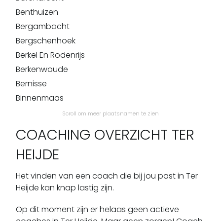
Benthuizen
Bergambacht
Bergschenhoek
Berkel En Rodenrijs
Berkenwoude
Bernisse
Binnenmaas
Bleiswijk
Scroll om meer plaatsnamen te zien
Bleskensgraaf
COACHING OVERZICHT TER
Bodegraven
HEIJDE
Boskoop
Botlek
Het vinden van een coach die bij jou past in Ter
Brandwijk
Heijde kan knap lastig zijn.
Brielle
Op dit moment zijn er helaas geen actieve
Capelle Aan Den Ijssel