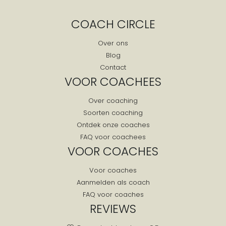
Giessenburg
COACH CIRCLE
Giessenlanden
Goedereede
Over ons
Blog
Gorinchem
Contact
Gouda
VOOR COACHEES
Gouderak
Over coaching
Goudriaan
Soorten coaching
Goudswaard
Ontdek onze coaches
Graafstroom
FAQ voor coachees
Groot-ammers
VOOR COACHES
Haastrecht
Voor coaches
Hardinxveld-giessendam
Aanmelden als coach
Hazerswoude Dorp
FAQ voor coaches
Hazerswoude Rijndijk
REVIEWS
Heenvliet