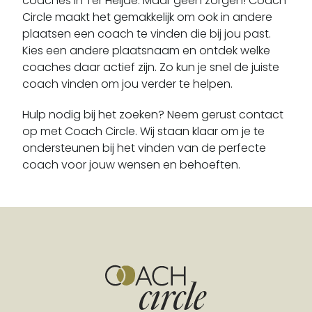
coaches in Ter Heijde. Maar geen zorgen! Coach
Cromstrijen
Circle maakt het gemakkelijk om ook in andere
Dalem
plaatsen een coach te vinden die bij jou past.
De Lier
Kies een andere plaatsnaam en ontdek welke
coaches daar actief zijn. Zo kun je snel de juiste
De Rijndijk
coach vinden om jou verder te helpen.
De Zilk
Delfgauw
Hulp nodig bij het zoeken? Neem gerust contact
Delft
op met Coach Circle. Wij staan klaar om je te
ondersteunen bij het vinden van de perfecte
Den Bommel
coach voor jouw wensen en behoeften.
Den Haag
Den Hoorn
Dirksland
Dordrecht
Driebruggen
Europoort
Geervliet
Gelderswoude