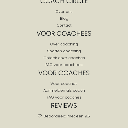
COACH CIRCLE
Midden-delfland
Mijnsheerenland
Over ons
Moerkapelle
Blog
Contact
Molenaarsgraaf
VOOR COACHEES
Monster
Mookhoek
Over coaching
Moordrecht
Soorten coaching
Ontdek onze coaches
Naaldwijk
FAQ voor coachees
Nederlek
VOOR COACHES
Nieuw-beijerland
Nieuw-lekkerland
Voor coaches
Aanmelden als coach
Nieuwe Wetering
FAQ voor coaches
Nieuwe-tonge
REVIEWS
Nieuwerbrug
Beoordeeld met een 9.5
Nieuwerkerk Aan Den Ijssel
Nieuwkoop