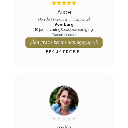
Heerjansdam
Alice
Hei- En Boeicop
Oprecht | Doortastend | Respectvol
Heinenoord
Voorburg
Hekelingen
10 jaar ervaring
Beroepsvereniging
Gecertificeerd
Hellevoetsluis
plan gratis kennismakingsgesprek
Hendrik-ido-ambacht
BEKIJK PROFIEL
Herkingen
Hillegom
Hoek Van Holland
Honselersdijk
Hoogblokland
Hoogmade
Hoogvliet
Hoornaar
Jacobswoude
Imke