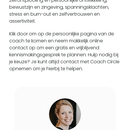
zelfontplooiing en persoonlijke ontwikkeling,
bewustzijn en zingeving, spanningsklachten,
Giessenburg
stress en burn-out en zelfvertrouwen en
Giessenlanden
assertiviteit.
Goedereede
Gorinchem
Klik door om op de persoonlijke pagina van de
coach te komen en neem makkelijk online
Gouda
contact op om een gratis en vrijblijvend
Gouderak
kennismakingsgesprek te plannen. Hulp nodig bij
Goudriaan
je keuze? Je kunt altijd contact met Coach Circle
Goudswaard
opnemen om je hierbij te helpen.
Graafstroom
Groot-ammers
Haastrecht
Hardinxveld-giessendam
Hazerswoude Dorp
Hazerswoude Rijndijk
Heenvliet