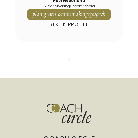
Heel Nederland
Leidschendam
5 jaar ervaring
Gecertificeerd
plan gratis kennismakingsgesprek
Leidschendam-voorburg
Leimuiden
BEKIJK PROFIEL
Lekkerkerk
Lexmond
Liesveld
Lisse
1
Maasdam
Maasdijk
Maasland
Maassluis
Maasvlakte
Meerkerk
Melissant
Middelharnis