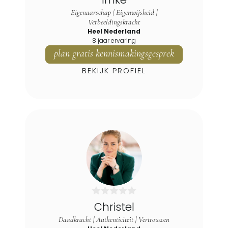
Kaag
Eigenaarschap | Eigenwijsheid |
Kaag En Braassem
Verbeeldingskracht
Kedichem
Heel Nederland
8 jaar ervaring
Kinderdijk
plan gratis kennismakingsgesprek
Klaaswaal
BEKIJK PROFIEL
Korendijk
Koudekerk Aan Den Rijn
Krimpen Aan De Lek
Krimpen Aan Den Ijssel
Kwintsheul
Langerak
Lansingerland
Leerbroek
Leerdam
Christel
Leiden
Daadkracht | Authenticiteit | Vertrouwen
Leiderdorp