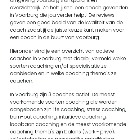
omgeving Voorburg transparant en
Cromstrijen
overzichtelijk. Zo heb jj snel een coach gevonden
Dalem
in Voorburg die jou verder helpt! De reviews
De Lier
geven een goed beeld van de kwaliteit van de
coach zodat jij de juiste keuze kunt maken voor
De Rijndijk
een coach in de buurt van Voorburg
De Zilk
Delfgauw
Hieronder vind je een overzicht van actieve
Delft
coaches in Voorburg met daarbij vermeld welke
soorten coaching en/of specialisatie ze
Den Bommel
aanbieden en in welke coaching thema's ze
Den Haag
coachen.
Den Hoorn
Dirksland
In Voorburg zijn 3 coaches actief.
De meest
voorkomende soorten coaching die worden
Dordrecht
aangeboden zijn life coaching, stress coaching,
Driebruggen
burn-out coaching, intuïtieve coaching,
Europoort
loopbaan coaching en de meest voorkomende
Geervliet
coaching thema's zijn balans (werk - privé),
Gelderswoude