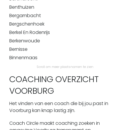
Benthuizen
Bergambacht
Bergschenhoek
Berkel En Rodenrijs
Berkenwoude
Bernisse
Binnenmaas
Bleiswijk
Scroll om meer plaatsnamen te zien
Bleskensgraaf
COACHING OVERZICHT
Bodegraven
VOORBURG
Boskoop
Botlek
Het vinden van een coach die bij jou past in
Brandwijk
Voorburg kan knap lastig zijn.
Brielle
Coach Circle maakt coaching zoeken in
Capelle Aan Den Ijssel