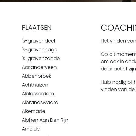
COACHIN
PLAATSEN
's-gravendeel
Het vinden van 
's-gravenhage
Op dit moment 
's-gravenzande
om ook in ande
Aarlanderveen
daar actief zij
Abbenbroek
Hulp nodig bij
Achthuizen
vinden van de
Alblasserdam
Albrandswaard
Alkemade
Alphen Aan Den Rijn
Ameide