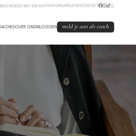
VOOR ORGANISATIES
CONTACT
BEOORDEELD MET EEN 9.5
meld je aan als coach
OACHES
OVER ONS
INLOGGEN