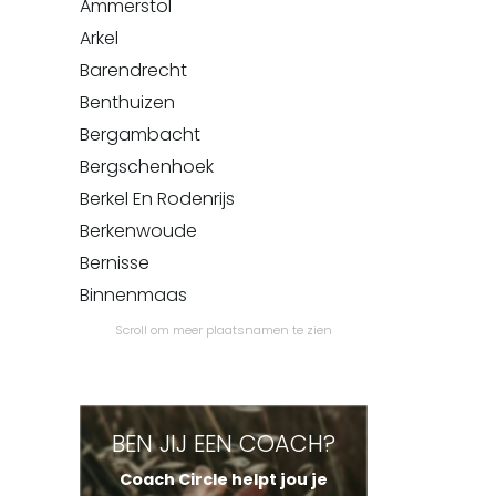
Ammerstol
Arkel
Barendrecht
Benthuizen
Bergambacht
Bergschenhoek
Berkel En Rodenrijs
Berkenwoude
Bernisse
Binnenmaas
Bleiswijk
Scroll om meer plaatsnamen te zien
Bleskensgraaf
Bodegraven
Boskoop
BEN JIJ EEN COACH?
Botlek
Coach Circle helpt jou je
Brandwijk