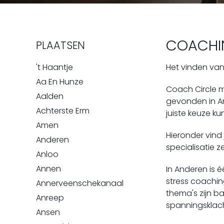
COACHI
PLAATSEN
't Haantje
Het vinden van 
Aa En Hunze
Coach Circle m
Aalden
gevonden in An
Achterste Erm
juiste keuze k
Amen
Hieronder vind
Anderen
specialisatie 
Anloo
Annen
In Anderen is 
stress coachi
Annerveenschekanaal
thema's zijn ba
Anreep
spanningsklacht
Ansen