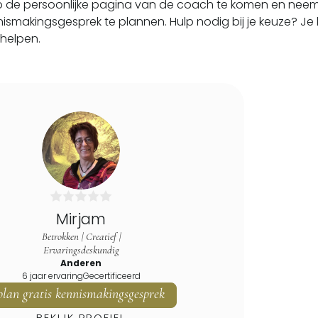
p de persoonlijke pagina van de coach te komen en neem 
ennismakingsgesprek te plannen. Hulp nodig bij je keuze? 
 helpen.
Mirjam
Betrokken | Creatief |
Ervaringsdeskundig
Anderen
6 jaar ervaring
Gecertificeerd
plan gratis kennismakingsgesprek
BEKIJK PROFIEL