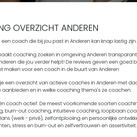
NG OVERZICHT ANDEREN
een coach die bij jou past in Anderen kan knap lastig zijn.
aakt coaching zoeken in omgeving Anderen transparant en
deren die jou verder helpt! De reviews geven een goed be
unt maken voor een coach in de buurt van Anderen
 je een overzicht van actieve coaches in Anderen met da
ze aanbieden en in welke coaching thema's ze coachen.
één coach actief.
De meest voorkomende soorten coaching
ng, burn-out coaching, intuïtieve coaching, loopbaan 
lans (werk - privé), zelfontplooiing en persoonlijke ontwikk
en, stress en burn-out en zelfvertrouwen en assertiviteit.