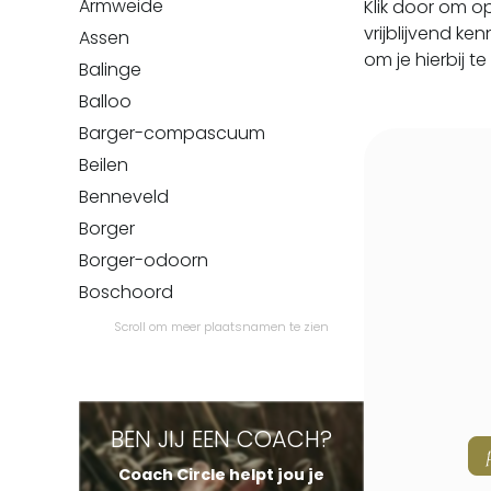
Armweide
Klik door om o
vrijblijvend k
Assen
om je hierbij te
Balinge
Balloo
Barger-compascuum
Beilen
Benneveld
Borger
Borger-odoorn
Boschoord
Bovensmilde
Scroll om meer plaatsnamen te zien
Bronneger
Bronnegerveen
Bruntinge
BEN JIJ EEN COACH?
Buinen
Coach Circle helpt jou je
Buinerveen