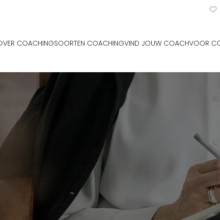
OVER COACHING
SOORTEN COACHING
VIND JOUW COACH
VOOR C