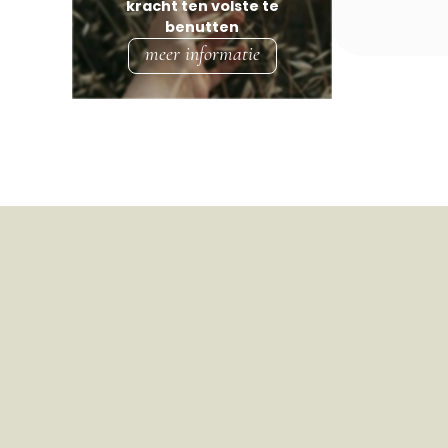
kracht ten volste te
Bunne
benutten
Coevorden
meer informatie
Dalen
Dalerpeel
Dalerveen
Darp
De Groeve
De Kiel
De Punt
De Schiphorst
De Wijk
De Wolden
Deurze
Diever
Dieverbrug