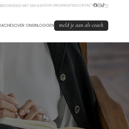
VOOR ORGANISATIES
CONTACT
BEOORDEELD MET EEN 9.5
meld je aan als coach
OACHES
OVER ONS
INLOGGEN