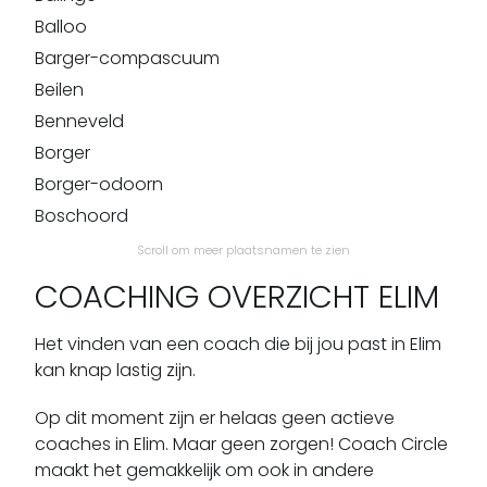
Balloo
Barger-compascuum
Beilen
Benneveld
Borger
Borger-odoorn
Boschoord
Bovensmilde
Scroll om meer plaatsnamen te zien
Bronneger
COACHING OVERZICHT ELIM
Bronnegerveen
Bruntinge
Het vinden van een coach die bij jou past in Elim
kan knap lastig zijn.
Buinen
Buinerveen
Op dit moment zijn er helaas geen actieve
Bunne
coaches in Elim. Maar geen zorgen! Coach Circle
Coevorden
maakt het gemakkelijk om ook in andere