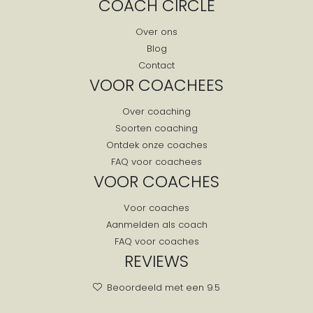
COACH CIRCLE
Drijber
Over ons
Drogteropslagen
Blog
Drouwen
Contact
Drouwenermond
VOOR COACHEES
Drouwenerveen
Over coaching
Dwingeloo
Soorten coaching
Eelde
Ontdek onze coaches
Eelderwolde
FAQ voor coachees
VOOR COACHES
Een
Een West
Voor coaches
Ees
Aanmelden als coach
Eesergroen
FAQ voor coaches
REVIEWS
Eeserveen
Eext
Beoordeeld met een 9.5
Eexterveen