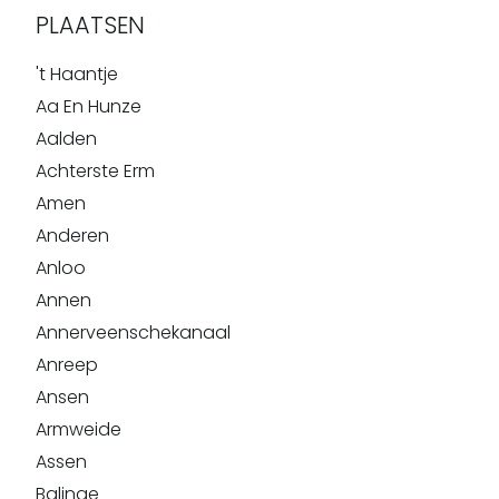
PLAATSEN
't Haantje
Aa En Hunze
Aalden
Achterste Erm
Amen
Anderen
Anloo
Annen
Annerveenschekanaal
Anreep
Ansen
Armweide
Assen
Balinge