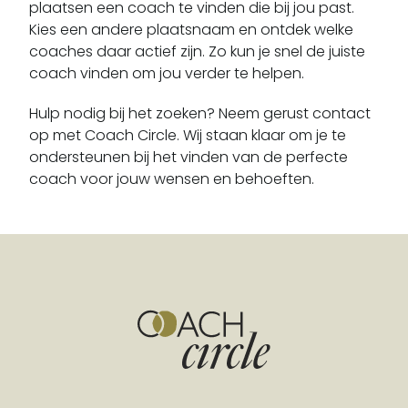
plaatsen een coach te vinden die bij jou past.
Dalen
Kies een andere plaatsnaam en ontdek welke
Dalerpeel
coaches daar actief zijn. Zo kun je snel de juiste
Dalerveen
coach vinden om jou verder te helpen.
Darp
Hulp nodig bij het zoeken? Neem gerust contact
De Groeve
op met Coach Circle. Wij staan klaar om je te
De Kiel
ondersteunen bij het vinden van de perfecte
De Punt
coach voor jouw wensen en behoeften.
De Schiphorst
De Wijk
De Wolden
Deurze
Diever
Dieverbrug
Diphoorn
Doldersum
Donderen