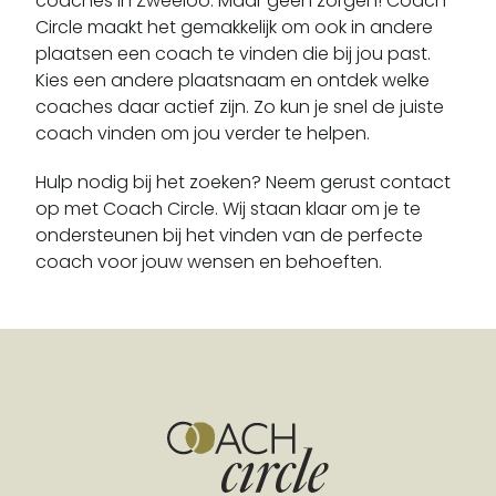
coaches in Zweeloo. Maar geen zorgen! Coach
Dalen
Circle maakt het gemakkelijk om ook in andere
Dalerpeel
plaatsen een coach te vinden die bij jou past.
Dalerveen
Kies een andere plaatsnaam en ontdek welke
coaches daar actief zijn. Zo kun je snel de juiste
Darp
coach vinden om jou verder te helpen.
De Groeve
De Kiel
Hulp nodig bij het zoeken? Neem gerust contact
De Punt
op met Coach Circle. Wij staan klaar om je te
ondersteunen bij het vinden van de perfecte
De Schiphorst
coach voor jouw wensen en behoeften.
De Wijk
De Wolden
Deurze
Diever
Dieverbrug
Diphoorn
Doldersum
Donderen