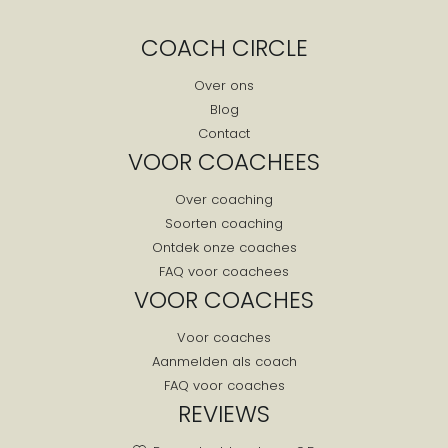
Drijber
COACH CIRCLE
Drogteropslagen
Drouwen
Over ons
Blog
Drouwenermond
Contact
Drouwenerveen
VOOR COACHEES
Dwingeloo
Over coaching
Eelde
Soorten coaching
Eelderwolde
Ontdek onze coaches
Een
FAQ voor coachees
Een West
VOOR COACHES
Ees
Voor coaches
Eesergroen
Aanmelden als coach
Eeserveen
FAQ voor coaches
Eext
REVIEWS
Eexterveen