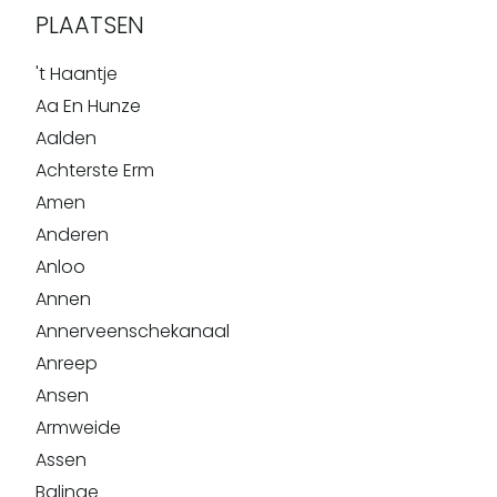
PLAATSEN
't Haantje
Aa En Hunze
Aalden
Achterste Erm
Amen
Anderen
Anloo
Annen
Annerveenschekanaal
Anreep
Ansen
Armweide
Assen
Balinge