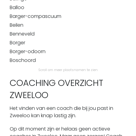
Balloo
Barger-compascuum
Beilen
Benneveld
Borger
Borger-odoorn
Boschoord
Bovensmilde
Scroll om meer plaatsnamen te zien
Bronneger
COACHING OVERZICHT
Bronnegerveen
ZWEELOO
Bruntinge
Buinen
Het vinden van een coach die bij jou past in
Buinerveen
Zweeloo kan knap lastig zijn.
Bunne
Op dit moment zijn er helaas geen actieve
Coevorden