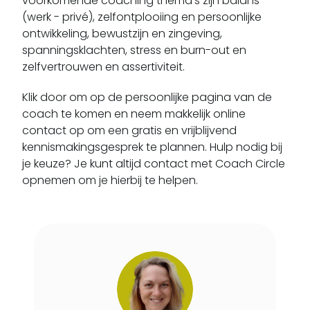
voorkomende coaching thema's zijn balans
(werk - privé), zelfontplooiing en persoonlijke
Drijber
ontwikkeling, bewustzijn en zingeving,
Drogteropslagen
spanningsklachten, stress en burn-out en
Drouwen
zelfvertrouwen en assertiviteit.
Drouwenermond
Klik door om op de persoonlijke pagina van de
Drouwenerveen
coach te komen en neem makkelijk online
Dwingeloo
contact op om een gratis en vrijblijvend
Eelde
kennismakingsgesprek te plannen. Hulp nodig bij
Eelderwolde
je keuze? Je kunt altijd contact met Coach Circle
Een
opnemen om je hierbij te helpen.
Een West
Ees
Eesergroen
Eeserveen
Eext
Eexterveen