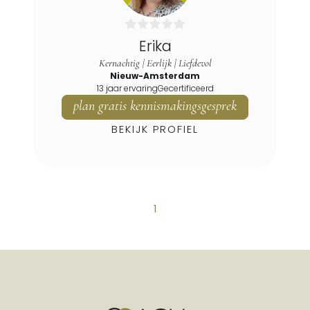
Eexterveensche Kanaal
Eexterzandvoort
Erika
Ekehaar
Kernachtig | Eerlijk | Liefdevol
Eldersloo
Nieuw-Amsterdam
13 jaar ervaring
Gecertificeerd
Eleveld
plan gratis kennismakingsgesprek
Elim
BEKIJK PROFIEL
Ellertshaar
Elp
Emmen
Emmer-compascuum
1
Erica
Erm
Eursinge
Exloo
Fluitenberg