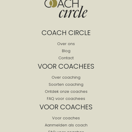
Foxwolde
Frederiksoord
Garminge
Gasselte
COACH CIRCLE
Gasselternijveen
Gasselternijveenschemond
Over ons
Blog
Gasteren
Contact
Geelbroek
VOOR COACHEES
Gees
Geesbrug
Over coaching
Soorten coaching
Geeuwenbrug
Ontdek onze coaches
Gieten
FAQ voor coachees
Gieterveen
VOOR COACHES
Grolloo
Voor coaches
Havelte
Aanmelden als coach
Havelterberg