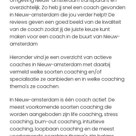
omgeving Nieuw-amsterdam transparant en
Dalen
overzichtelijk. Zo heb jj snel een coach gevonden
Dalerpeel
in Nieuw-amsterdam die jou verder helpt! De
Dalerveen
reviews geven een goed beeld van de kwaliteit
van de coach zodat jij de juiste keuze kunt
Darp
maken voor een coach in de buurt van Nieuw-
De Groeve
amsterdam
De Kiel
De Punt
Hieronder vind je een overzicht van actieve
coaches in Nieuw-amsterdam met daarbij
De Schiphorst
vermeld welke soorten coaching en/of
De Wijk
specialisatie ze aanbieden en in welke coaching
De Wolden
thema's ze coachen.
Deurze
In Nieuw-amsterdam is één coach actief.
De
Diever
meest voorkomende soorten coaching die
Dieverbrug
worden aangeboden zijn life coaching, stress
Diphoorn
coaching, burn-out coaching, intuïtieve
Doldersum
coaching, loopbaan coaching en de meest
Donderen