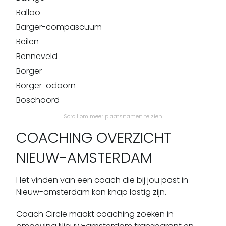
Balloo
Barger-compascuum
Beilen
Benneveld
Borger
Borger-odoorn
Boschoord
Bovensmilde
Scroll om meer plaatsnamen te zien
Bronneger
COACHING OVERZICHT
Bronnegerveen
NIEUW-AMSTERDAM
Bruntinge
Buinen
Het vinden van een coach die bij jou past in
Buinerveen
Nieuw-amsterdam kan knap lastig zijn.
Bunne
Coach Circle maakt coaching zoeken in
Coevorden