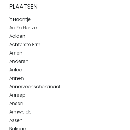
PLAATSEN
't Haantje
Aa En Hunze
Aalden
Achterste Erm
Amen
Anderen
Anloo
Annen
Annerveenschekanaal
Anreep
Ansen
Armweide
Assen
Balinge