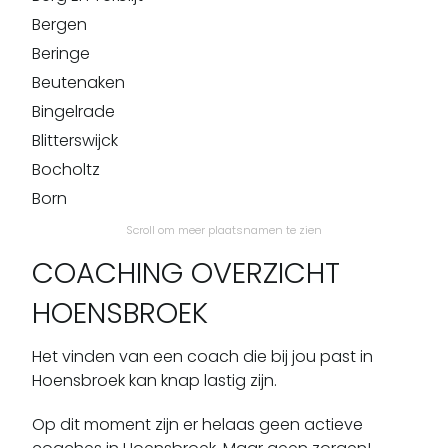
Bergen
Beringe
Beutenaken
Bingelrade
Blitterswijck
Bocholtz
Born
Broekhuizen
Scroll om meer plaatsnamen te zien
Broekhuizenvorst
COACHING OVERZICHT
Brunssum
HOENSBROEK
Buchten
Buggenum
Het vinden van een coach die bij jou past in
Bunde
Hoensbroek kan knap lastig zijn.
Cadier En Keer
Op dit moment zijn er helaas geen actieve
Castenray