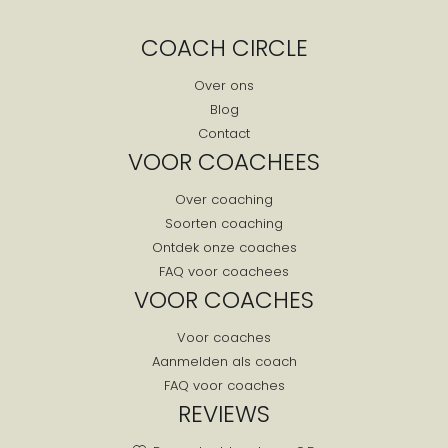
Geulle
COACH CIRCLE
Geysteren
Grashoek
Over ons
Blog
Grathem
Contact
Grevenbicht
VOOR COACHEES
Griendtsveen
Over coaching
Gronsveld
Soorten coaching
Grubbenvorst
Ontdek onze coaches
Gulpen
FAQ voor coachees
Gulpen-wittem
VOOR COACHES
Guttecoven
Voor coaches
Haelen
Aanmelden als coach
Haler
FAQ voor coaches
Heel
REVIEWS
Heerlen