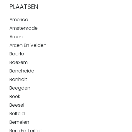
PLAATSEN
America
Amstenrade
Arcen
Arcen En Velden
Baarlo
Baexem
Baneheide
Banholt
Beegden
Beek
Beesel
Belfeld
Bemelen
Berg En Terblijt