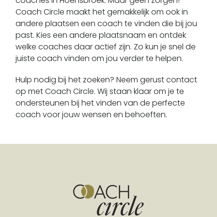
coaches in Hoensbroek. Maar geen zorgen!
Doenrade
Coach Circle maakt het gemakkelijk om ook in
Echt
andere plaatsen een coach te vinden die bij jou
Echt-susteren
past. Kies een andere plaatsnaam en ontdek
welke coaches daar actief zijn. Zo kun je snel de
Eckelrade
juiste coach vinden om jou verder te helpen.
Egchel
Eijsden
Hulp nodig bij het zoeken? Neem gerust contact
Einighausen
op met Coach Circle. Wij staan klaar om je te
ondersteunen bij het vinden van de perfecte
Elkenrade
coach voor jouw wensen en behoeften.
Ell
Elsloo
Epen
Evertsoord
Eygelshoven
Eys
Geleen
Gennep