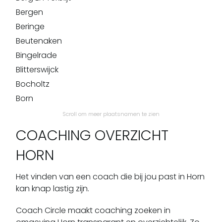
Bergen
Beringe
Beutenaken
Bingelrade
Blitterswijck
Bocholtz
Born
Broekhuizen
Scroll om meer plaatsnamen te zien
Broekhuizenvorst
COACHING OVERZICHT
Brunssum
HORN
Buchten
Buggenum
Het vinden van een coach die bij jou past in Horn
Bunde
kan knap lastig zijn.
Cadier En Keer
Coach Circle maakt coaching zoeken in
Castenray