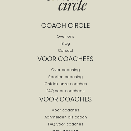
Hunsel
Ingber
Ittervoort
COACH CIRCLE
Jabeek
Kelpen-oler
Over ons
Kerkrade
Blog
Contact
Kessel
VOOR COACHEES
Klimmen
Koningsbosch
Over coaching
Koningslust
Soorten coaching
Ontdek onze coaches
Kronenberg
FAQ voor coachees
Landgraaf
VOOR COACHES
Lekkum
Lemiers
Voor coaches
Aanmelden als coach
Leudal
FAQ voor coaches
Leunen