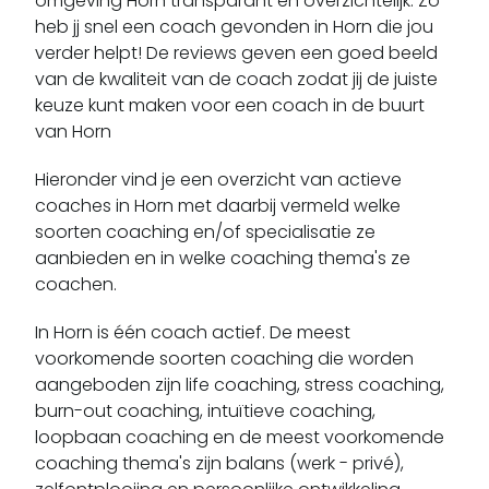
omgeving Horn transparant en overzichtelijk. Zo
Doenrade
heb jj snel een coach gevonden in Horn die jou
Echt
verder helpt! De reviews geven een goed beeld
Echt-susteren
van de kwaliteit van de coach zodat jij de juiste
keuze kunt maken voor een coach in de buurt
Eckelrade
van Horn
Egchel
Eijsden
Hieronder vind je een overzicht van actieve
Einighausen
coaches in Horn met daarbij vermeld welke
soorten coaching en/of specialisatie ze
Elkenrade
aanbieden en in welke coaching thema's ze
Ell
coachen.
Elsloo
Epen
In Horn is één coach actief.
De meest
voorkomende soorten coaching die worden
Evertsoord
aangeboden zijn life coaching, stress coaching,
Eygelshoven
burn-out coaching, intuïtieve coaching,
Eys
loopbaan coaching en de meest voorkomende
Geleen
coaching thema's zijn balans (werk - privé),
Gennep