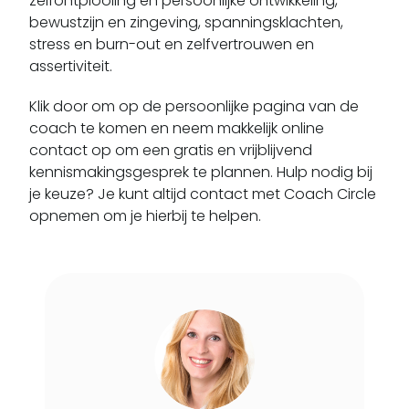
zelfontplooiing en persoonlijke ontwikkeling,
bewustzijn en zingeving, spanningsklachten,
Geulle
stress en burn-out en zelfvertrouwen en
Geysteren
assertiviteit.
Grashoek
Grathem
Klik door om op de persoonlijke pagina van de
coach te komen en neem makkelijk online
Grevenbicht
contact op om een gratis en vrijblijvend
Griendtsveen
kennismakingsgesprek te plannen. Hulp nodig bij
Gronsveld
je keuze? Je kunt altijd contact met Coach Circle
Grubbenvorst
opnemen om je hierbij te helpen.
Gulpen
Gulpen-wittem
Guttecoven
Haelen
Haler
Heel
Heerlen