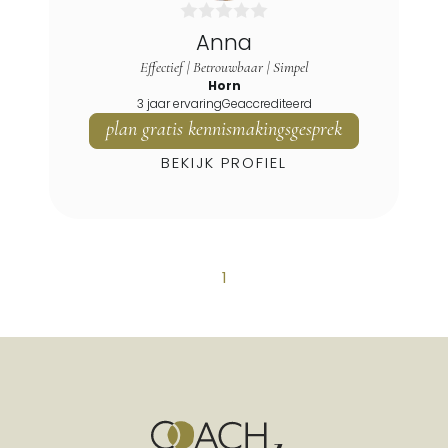
Hegelsom
Anna
Heibloem
Effectief | Betrouwbaar | Simpel
Heide
Horn
Heijen
3 jaar ervaring
Geaccrediteerd
plan gratis kennismakingsgesprek
Heijenrath
Helden
BEKIJK PROFIEL
Herkenbosch
Herten
Heythuysen
Hoensbroek
1
Holtum
Horn
Horst
Horst Aan De Maas
Hulsberg