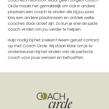
coaches in Montfort. Maar geen zorgen! Coach
Doenrade
Circle maakt het gemakkelijk om ook in andere
Echt
plaatsen een coach te vinden die bij jou past.
Echt-susteren
Kies een andere plaatsnaam en ontdek welke
coaches daar actief zijn. Zo kun je snel de juiste
Eckelrade
coach vinden om jou verder te helpen.
Egchel
Eijsden
Hulp nodig bij het zoeken? Neem gerust contact
Einighausen
op met Coach Circle. Wij staan klaar om je te
ondersteunen bij het vinden van de perfecte
Elkenrade
coach voor jouw wensen en behoeften.
Ell
Elsloo
Epen
Evertsoord
Eygelshoven
Eys
Geleen
Gennep