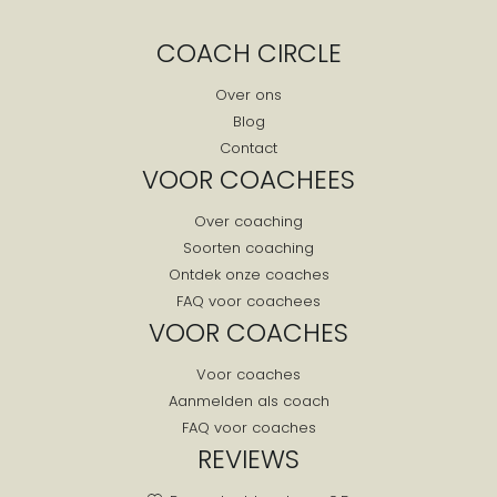
Geulle
COACH CIRCLE
Geysteren
Grashoek
Over ons
Blog
Grathem
Contact
Grevenbicht
VOOR COACHEES
Griendtsveen
Over coaching
Gronsveld
Soorten coaching
Grubbenvorst
Ontdek onze coaches
Gulpen
FAQ voor coachees
Gulpen-wittem
VOOR COACHES
Guttecoven
Voor coaches
Haelen
Aanmelden als coach
Haler
FAQ voor coaches
Heel
REVIEWS
Heerlen