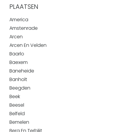
PLAATSEN
America
Amstenrade
Arcen
Arcen En Velden
Baarlo
Baexem
Baneheide
Banholt
Beegden
Beek
Beesel
Belfeld
Bemelen
Berg En Terblijt