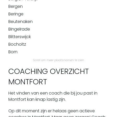
Bergen
Beringe
Beutenaken
Bingelrade
Blitterswijck
Bocholtz
Born
Broekhuizen
Scroll om meer plaatsnamen te zien
Broekhuizenvorst
COACHING OVERZICHT
Brunssum
MONTFORT
Buchten
Buggenum
Het vinden van een coach die bij jou past in
Bunde
Montfort kan knap lastig zijn.
Cadier En Keer
Op dit moment zijn er helaas geen actieve
Castenray