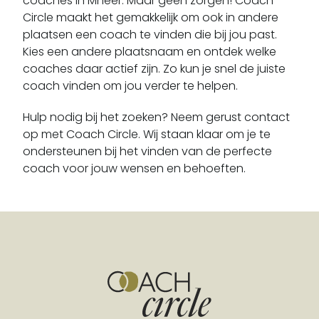
coaches in Mheer. Maar geen zorgen! Coach
Doenrade
Circle maakt het gemakkelijk om ook in andere
Echt
plaatsen een coach te vinden die bij jou past.
Echt-susteren
Kies een andere plaatsnaam en ontdek welke
coaches daar actief zijn. Zo kun je snel de juiste
Eckelrade
coach vinden om jou verder te helpen.
Egchel
Eijsden
Hulp nodig bij het zoeken? Neem gerust contact
Einighausen
op met Coach Circle. Wij staan klaar om je te
ondersteunen bij het vinden van de perfecte
Elkenrade
coach voor jouw wensen en behoeften.
Ell
Elsloo
Epen
Evertsoord
Eygelshoven
Eys
Geleen
Gennep