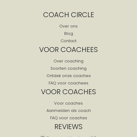
Geulle
COACH CIRCLE
Geysteren
Grashoek
Over ons
Blog
Grathem
Contact
Grevenbicht
VOOR COACHEES
Griendtsveen
Over coaching
Gronsveld
Soorten coaching
Grubbenvorst
Ontdek onze coaches
Gulpen
FAQ voor coachees
Gulpen-wittem
VOOR COACHES
Guttecoven
Voor coaches
Haelen
Aanmelden als coach
Haler
FAQ voor coaches
Heel
REVIEWS
Heerlen