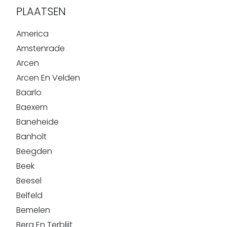
PLAATSEN
America
Amstenrade
Arcen
Arcen En Velden
Baarlo
Baexem
Baneheide
Banholt
Beegden
Beek
Beesel
Belfeld
Bemelen
Berg En Terblijt