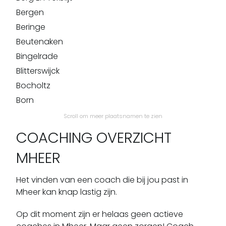
Bergen
Beringe
Beutenaken
Bingelrade
Blitterswijck
Bocholtz
Born
Broekhuizen
Scroll om meer plaatsnamen te zien
Broekhuizenvorst
COACHING OVERZICHT
Brunssum
MHEER
Buchten
Buggenum
Het vinden van een coach die bij jou past in
Bunde
Mheer kan knap lastig zijn.
Cadier En Keer
Op dit moment zijn er helaas geen actieve
Castenray