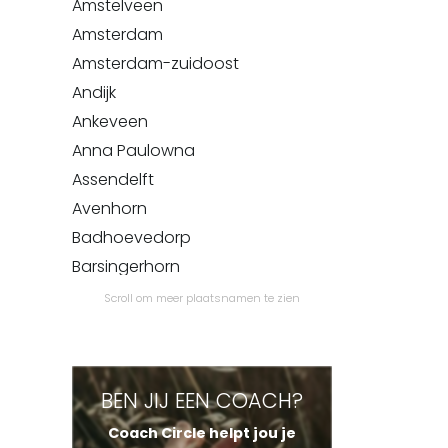
Amstelveen
Amsterdam
Amsterdam-zuidoost
Andijk
Ankeveen
Anna Paulowna
Assendelft
Avenhorn
Badhoevedorp
Barsingerhorn
Beemster
Scroll om meer plaatsnamen te zien
Beets
Beinsdorp
Bennebroek
BEN JIJ EEN COACH?
Benningbroek
Coach Circle helpt jou je
Bentveld