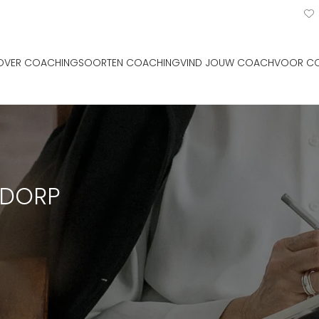
OVER COACHING
SOORTEN COACHING
VIND JOUW COACH
VOOR C
EDORP