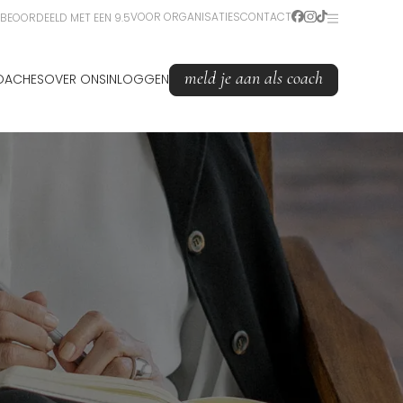
VOOR ORGANISATIES
CONTACT
BEOORDEELD MET EEN 9.5
meld je aan als coach
OACHES
OVER ONS
INLOGGEN