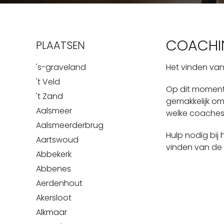
COACHIN
PLAATSEN
's-graveland
Het vinden van 
't Veld
Op dit moment 
't Zand
gemakkelijk om
Aalsmeer
welke coaches d
Aalsmeerderbrug
Hulp nodig bij
Aartswoud
vinden van de
Abbekerk
Abbenes
Aerdenhout
Akersloot
Alkmaar