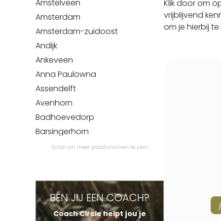
Amstelveen
Klik door om o
vrijblijvend k
Amsterdam
om je hierbij te
Amsterdam-zuidoost
Andijk
Ankeveen
Anna Paulowna
Assendelft
Avenhorn
Badhoevedorp
Barsingerhorn
Beemster
Scroll om meer plaatsnamen te zien
Beets
Beinsdorp
Bennebroek
BEN JIJ EEN COACH?
Benningbroek
Coach Circle helpt jou je
Bentveld