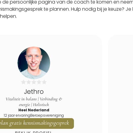
p de persoonlijke pagina van de coach te komen en neem 
ennismakingsgesprek te plannen. Hulp nodig bij je keuze? 
 helpen.
Jethro
Vitaliteit in balans | Verbinding &
energie | Holistisch
Heel Nederland
12 jaar ervaring
Beroepsvereniging
plan gratis kennismakingsgesprek
BEKIJK PROFIEL