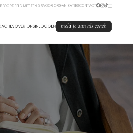
VOOR ORGANISATIES
CONTACT
BEOORDEELD MET EEN 9.5
meld je aan als coach
OACHES
OVER ONS
INLOGGEN