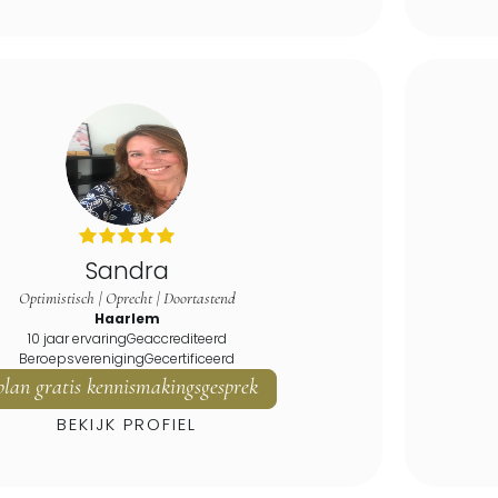
Sandra
Optimistisch | Oprecht | Doortastend
Haarlem
10 jaar ervaring
Geaccrediteerd
Beroepsvereniging
Gecertificeerd
plan gratis kennismakingsgesprek
BEKIJK PROFIEL