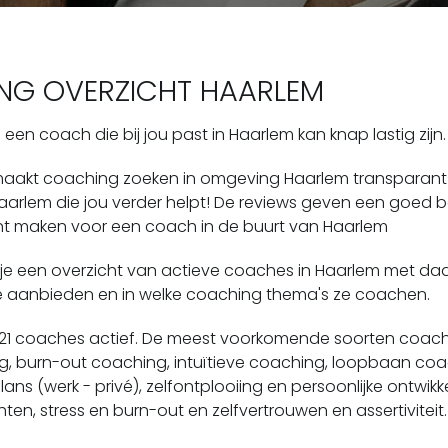
NG OVERZICHT HAARLEM
een coach die bij jou past in Haarlem kan knap lastig zijn.
aakt coaching zoeken in omgeving Haarlem transparant en 
arlem die jou verder helpt! De reviews geven een goed be
unt maken voor een coach in de buurt van Haarlem
 je een overzicht van actieve coaches in Haarlem met da
ze aanbieden en in welke coaching thema's ze coachen.
 21 coaches actief.
De meest voorkomende soorten coachi
ng, burn-out coaching, intuïtieve coaching, loopbaan 
lans (werk - privé), zelfontplooiing en persoonlijke ontwikk
en, stress en burn-out en zelfvertrouwen en assertiviteit.