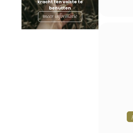
kracht ten volste te
Bergen Aan Zee
benutten
Berkhout
meer informatie
Beverwijk
Blaricum
Bloemendaal
Blokker
Boesingheliede
Bovenkarspel
Breezand
Breukeleveen
Broek In Waterland
Broek Op Langedijk
Buitenkaag
Burgerbrug
Burgerveen