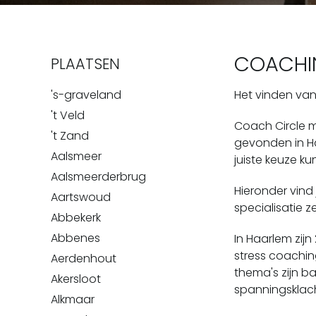
COACHI
PLAATSEN
's-graveland
Het vinden van 
't Veld
Coach Circle m
't Zand
gevonden in Ha
Aalsmeer
juiste keuze k
Aalsmeerderbrug
Hieronder vind
Aartswoud
specialisatie 
Abbekerk
Abbenes
In Haarlem zijn
stress coachi
Aerdenhout
thema's zijn ba
Akersloot
spanningsklacht
Alkmaar