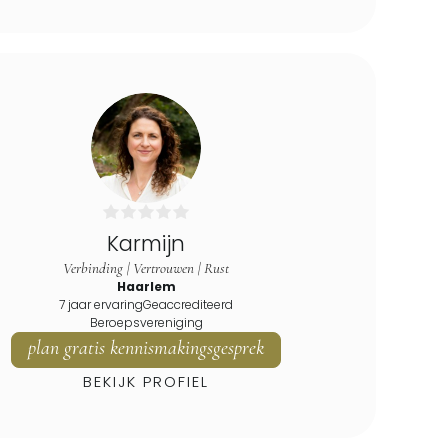
Karmijn
Verbinding | Vertrouwen | Rust
Haarlem
7 jaar ervaring
Geaccrediteerd
Beroepsvereniging
plan gratis kennismakingsgesprek
BEKIJK PROFIEL