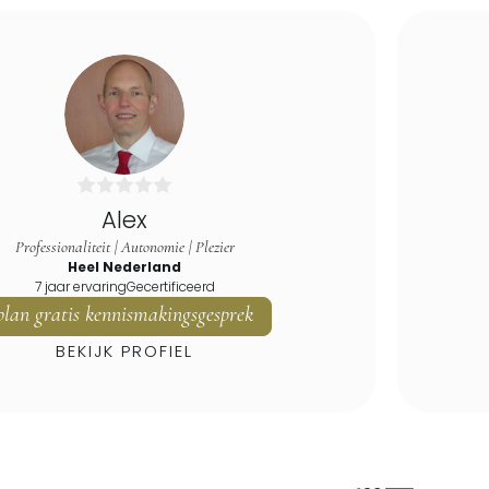
Alex
Professionaliteit | Autonomie | Plezier
Heel Nederland
7 jaar ervaring
Gecertificeerd
plan gratis kennismakingsgesprek
BEKIJK PROFIEL