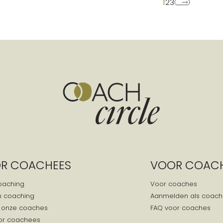
1
2
3
R COACHEES
VOOR COAC
oaching
Voor coaches
n coaching
Aanmelden als coach
 onze coaches
FAQ voor coaches
or coachees