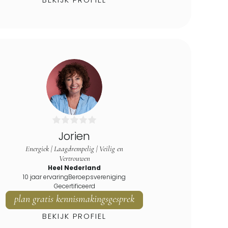
Jorien
Energiek | Laagdrempelig | Veilig en
Vertrouwen
Heel Nederland
10 jaar ervaring
Beroepsvereniging
Gecertificeerd
plan gratis kennismakingsgesprek
BEKIJK PROFIEL