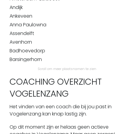
Andijk
Ankeveen
Anna Paulowna
Assendelft
Avenhorn
Badhoevedorp
Barsingerhorn
Beemster
Scroll om meer plaatsnamen te zien
Beets
COACHING OVERZICHT
Beinsdorp
VOGELENZANG
Bennebroek
Benningbroek
Het vinden van een coach die bij jou past in
Bentveld
Vogelenzang kan knap lastig zijn.
Bergen Aan Zee
Op dit moment zijn er helaas geen actieve
Berkhout