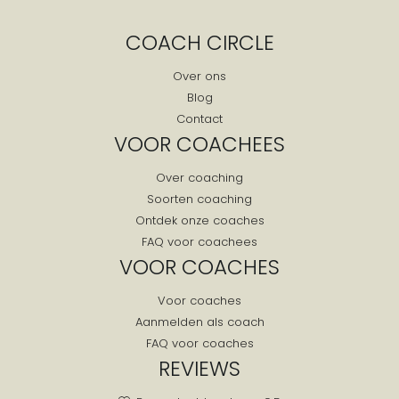
Cruquius
COACH CIRCLE
De Cocksdorp
De Goorn
Over ons
Blog
De Koog
Contact
De Kwakel
VOOR COACHEES
De Rijp
Over coaching
De Waal
Soorten coaching
De Weere
Ontdek onze coaches
De Woude
FAQ voor coachees
Den Burg
VOOR COACHES
Den Helder
Voor coaches
Den Ilp
Aanmelden als coach
Den Oever
FAQ voor coaches
Diemen
REVIEWS
Dirkshorn