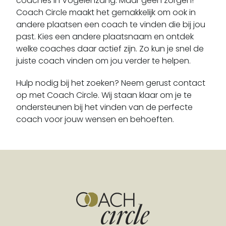
coaches in Vogelenzang. Maar geen zorgen!
Beverwijk
Coach Circle maakt het gemakkelijk om ook in
Blaricum
andere plaatsen een coach te vinden die bij jou
Bloemendaal
past. Kies een andere plaatsnaam en ontdek
welke coaches daar actief zijn. Zo kun je snel de
Blokker
juiste coach vinden om jou verder te helpen.
Boesingheliede
Bovenkarspel
Hulp nodig bij het zoeken? Neem gerust contact
Breezand
op met Coach Circle. Wij staan klaar om je te
ondersteunen bij het vinden van de perfecte
Breukeleveen
coach voor jouw wensen en behoeften.
Broek In Waterland
Broek Op Langedijk
Buitenkaag
Burgerbrug
Burgerveen
Bussum
Callantsoog
Castricum