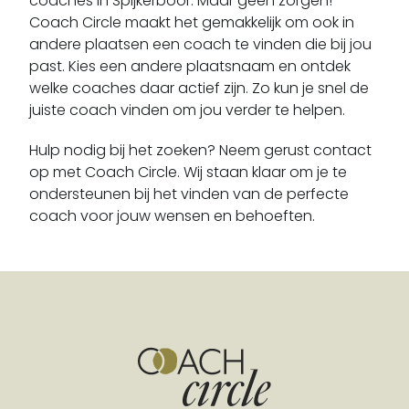
coaches in Spijkerboor. Maar geen zorgen!
Beverwijk
Coach Circle maakt het gemakkelijk om ook in
Blaricum
andere plaatsen een coach te vinden die bij jou
Bloemendaal
past. Kies een andere plaatsnaam en ontdek
welke coaches daar actief zijn. Zo kun je snel de
Blokker
juiste coach vinden om jou verder te helpen.
Boesingheliede
Bovenkarspel
Hulp nodig bij het zoeken? Neem gerust contact
Breezand
op met Coach Circle. Wij staan klaar om je te
ondersteunen bij het vinden van de perfecte
Breukeleveen
coach voor jouw wensen en behoeften.
Broek In Waterland
Broek Op Langedijk
Buitenkaag
Burgerbrug
Burgerveen
Bussum
Callantsoog
Castricum