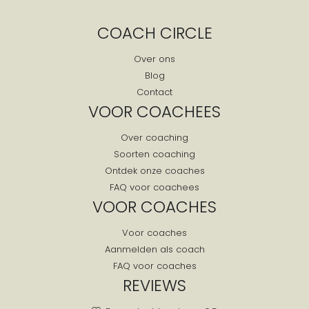
Cruquius
COACH CIRCLE
De Cocksdorp
De Goorn
Over ons
Blog
De Koog
Contact
De Kwakel
VOOR COACHEES
De Rijp
Over coaching
De Waal
Soorten coaching
De Weere
Ontdek onze coaches
De Woude
FAQ voor coachees
Den Burg
VOOR COACHES
Den Helder
Voor coaches
Den Ilp
Aanmelden als coach
Den Oever
FAQ voor coaches
Diemen
REVIEWS
Dirkshorn