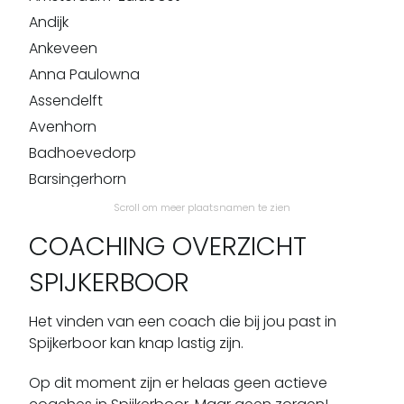
Andijk
Ankeveen
Anna Paulowna
Assendelft
Avenhorn
Badhoevedorp
Barsingerhorn
Beemster
Scroll om meer plaatsnamen te zien
Beets
COACHING OVERZICHT
Beinsdorp
SPIJKERBOOR
Bennebroek
Benningbroek
Het vinden van een coach die bij jou past in
Bentveld
Spijkerboor kan knap lastig zijn.
Bergen Aan Zee
Op dit moment zijn er helaas geen actieve
Berkhout