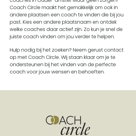
coaches in Ouder-amstel. Maar geen zorgen!
Beverwijk
Coach Circle maakt het gemakkelijk om ook in
Blaricum
andere plaatsen een coach te vinden die bij jou
Bloemendaal
past. Kies een andere plaatsnaam en ontdek
welke coaches daar actief zijn. Zo kun je snel de
Blokker
juiste coach vinden om jou verder te helpen.
Boesingheliede
Bovenkarspel
Hulp nodig bij het zoeken? Neem gerust contact
Breezand
op met Coach Circle. Wij staan klaar om je te
ondersteunen bij het vinden van de perfecte
Breukeleveen
coach voor jouw wensen en behoeften.
Broek In Waterland
Broek Op Langedijk
Buitenkaag
Burgerbrug
Burgerveen
Bussum
Callantsoog
Castricum