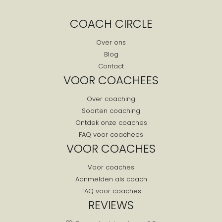
Cruquius
COACH CIRCLE
De Cocksdorp
De Goorn
Over ons
Blog
De Koog
Contact
De Kwakel
VOOR COACHEES
De Rijp
Over coaching
De Waal
Soorten coaching
De Weere
Ontdek onze coaches
De Woude
FAQ voor coachees
Den Burg
VOOR COACHES
Den Helder
Voor coaches
Den Ilp
Aanmelden als coach
Den Oever
FAQ voor coaches
Diemen
REVIEWS
Dirkshorn