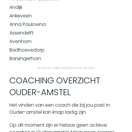
Andijk
Ankeveen
Anna Paulowna
Assendelft
Avenhorn
Badhoevedorp
Barsingerhorn
Beemster
Scroll om meer plaatsnamen te zien
Beets
COACHING OVERZICHT
Beinsdorp
OUDER-AMSTEL
Bennebroek
Benningbroek
Het vinden van een coach die bij jou past in
Bentveld
Ouder-amstel kan knap lastig zijn.
Bergen Aan Zee
Op dit moment zijn er helaas geen actieve
Berkhout