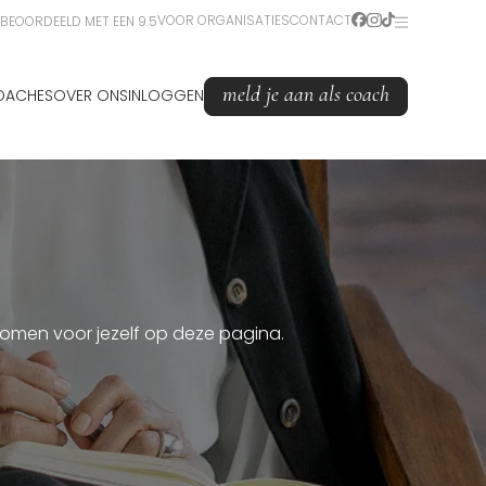
VOOR ORGANISATIES
CONTACT
BEOORDEELD MET EEN 9.5
meld je aan als coach
OACHES
OVER ONS
INLOGGEN
pkomen voor jezelf op deze pagina.