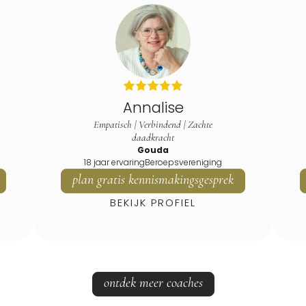
Annalise
Empatisch | Verbindend | Zachte
daadkracht
Gouda
18 jaar ervaring
Beroepsvereniging
plan gratis kennismakingsgesprek
BEKIJK PROFIEL
ontdek meer coaches