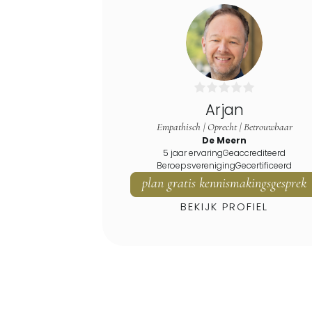
Arjan
Empathisch | Oprecht | Betrouwbaar
De Meern
5 jaar ervaring
Geaccrediteerd
Beroepsvereniging
Gecertificeerd
plan gratis kennismakingsgesprek
BEKIJK PROFIEL