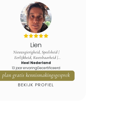
Lien
Nieuwsgierigheid, Speelsheid |
Eerlijkheid, Kwetsbaarheid |
Heel Nederland
Dankbaarheid
13 jaar ervaring
Gecertificeerd
plan gratis kennismakingsgesprek
BEKIJK PROFIEL