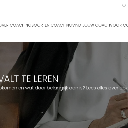
OVER COACHING
SOORTEN COACHING
VIND JOUW COACH
VOOR C
ALT TE LEREN
 opkomen en wat daar belangrijk aan is? Lees alles over o